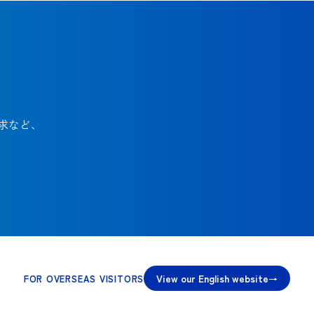
求など、
View our English website
FOR OVERSEAS VISITORS