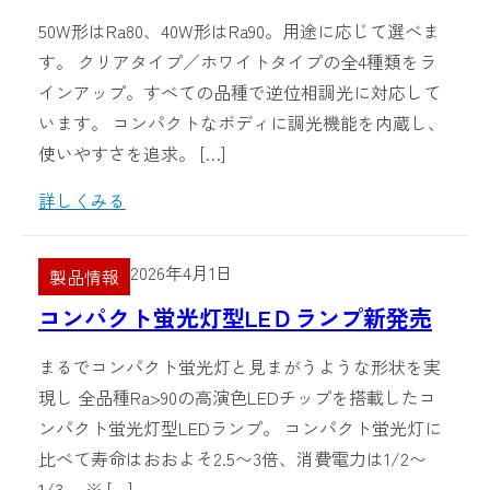
50W形はRa80、40W形はRa90。用途に応じて選べま
す。 クリアタイプ／ホワイトタイプの全4種類をラ
インアップ。すべての品種で逆位相調光に対応して
います。 コンパクトなボディに調光機能を内蔵し、
使いやすさを追求。 […]
詳しくみる
2026年4月1日
製品情報
コンパクト蛍光灯型LEＤランプ新発売
まるでコンパクト蛍光灯と見まがうような形状を実
現し 全品種Ra>90の高演色LEDチップを搭載したコ
ンパクト蛍光灯型LEDランプ。 コンパクト蛍光灯に
比べて寿命はおおよそ2.5〜3倍、消費電力は1/2〜
1/3。 ※ […]