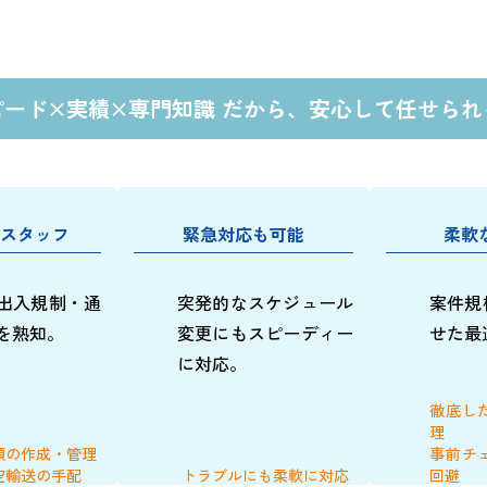
ピード×実績×専門知識 だから、
安心して任せられ
スタッフ
緊急対応も可能
柔軟
出入規制・通
突発的なスケジュール
案件規
を熟知。
変更にも
スピーディー
せた最
に対応。
徹底し
理
類の作成・管理
事前チ
空輸送の手配
トラブルにも柔軟に対応
回避