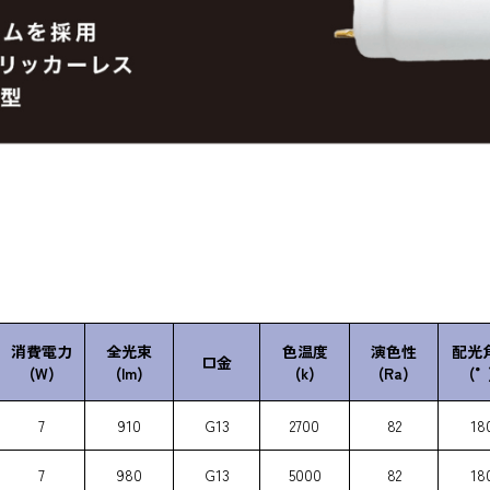
消費電力
全光束
色温度
演色性
配光
口金
(W)
(lm)
(k)
(Ra)
(°
7
910
G13
2700
82
18
7
980
G13
5000
82
18