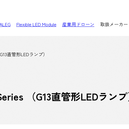
ALEG
Flexible LED Module
産業用ドローン
取扱メーカー
ies （G13直管形LEDランプ）
p Series （G13直管形LEDラン