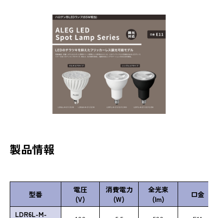
製品情報
電圧
消費電力
全光束
型番
口金
(V)
(W)
(lm)
LDR6L-M-