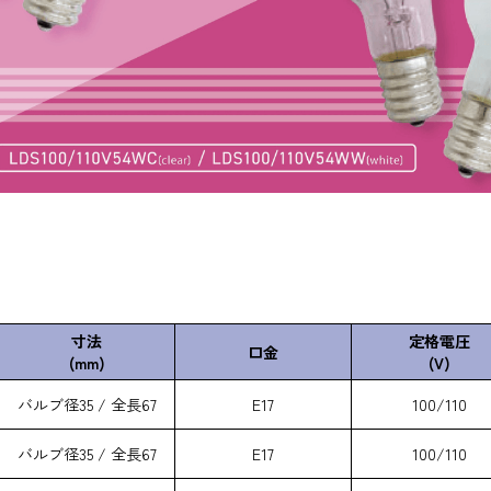
寸法
定格電圧
口金
(mm)
(V)
バルブ径35 / 全長67
E17
100/110
バルブ径35 / 全長67
E17
100/110